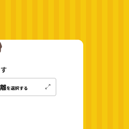
ます
離
を選択する