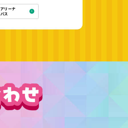
キアリーナ
イパス
。