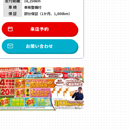
走行距離
18,250km
車 検
車検整備付
保 証
部分保証（1か月、1,000km）
来店予約
お問い合わせ