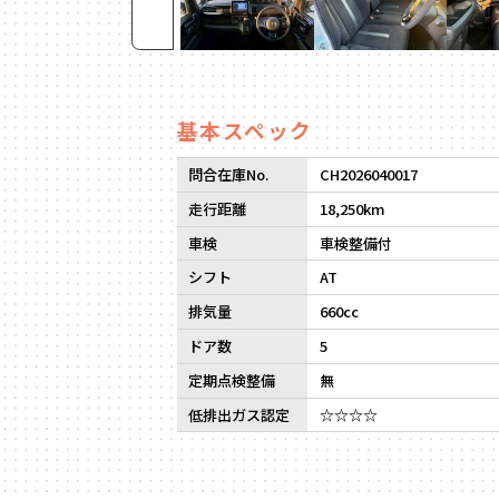
基本スペック
問合在庫No.
CH2026040017
走行距離
18,250km
車検
車検整備付
シフト
AT
排気量
660cc
ドア数
5
定期点検整備
無
低排出ガス認定
☆☆☆☆