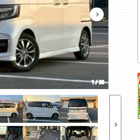
1
/
26