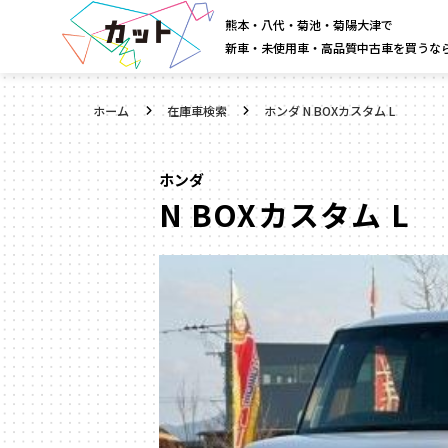
熊本・八代・菊池・菊陽大津で
新車・未使用車・高品質中古車を買うな
ホーム
在庫車検索
ホンダ N BOXカスタム L
ホンダ
N BOXカスタム L