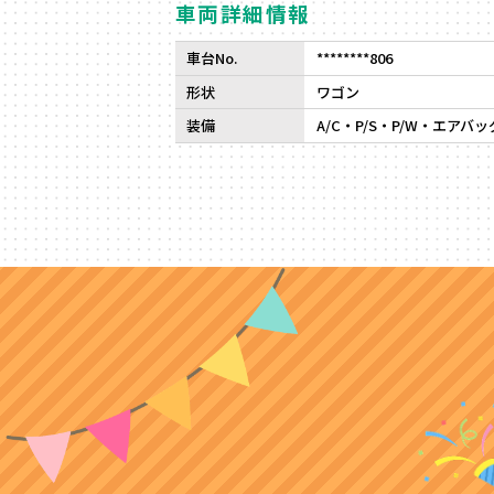
車両詳細情報
車台No.
********806
形状
ワゴン
装備
A/C・P/S・P/W・エアバ