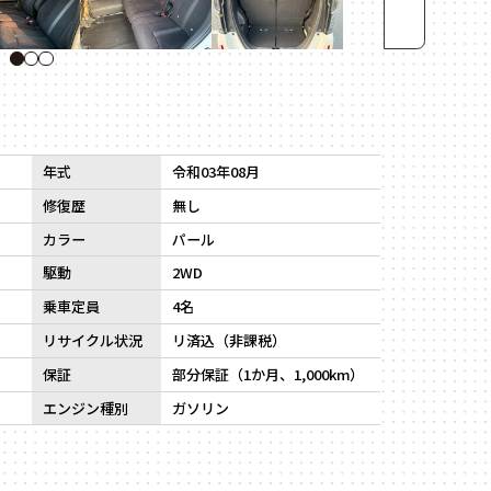
1
2
3
年式
令和03年08月
修復歴
無し
カラー
パール
駆動
2WD
乗車定員
4名
リサイクル状況
リ済込（非課税）
保証
部分保証（1か月、1,000km）
エンジン種別
ガソリン