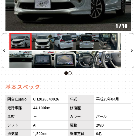
1
/
18
1
2
基本スペック
問合在庫No.
CH2026040026
年式
平成29年04月
走行距離
44,100km
修復歴
－
車検
－
カラー
パール
シフト
AT
駆動
2WD
排気量
1,500cc
乗車定員
6名