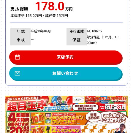
178.0
支払総額
万円
本体価格 163.0万円 / 諸経費 15万円
年 式
走行距離
平成29年04月
44,100km
部分保証（1か月、1,0
車 検
保 証
－
00km）
来店予約
お問い合わせ