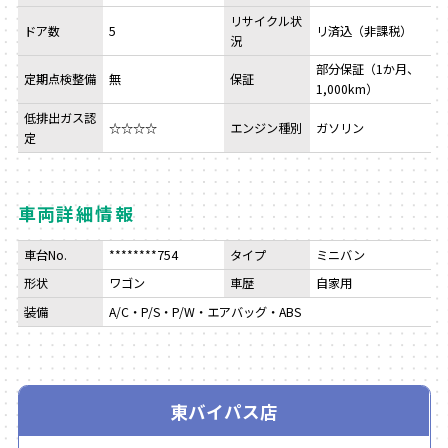
リサイクル状
ドア数
5
リ済込（非課税）
況
部分保証（1か月、
定期点検整備
無
保証
1,000km）
低排出ガス認
☆☆☆☆
エンジン種別
ガソリン
定
車両詳細情報
車台No.
********754
タイプ
ミニバン
形状
ワゴン
車歴
自家用
装備
A/C・P/S・P/W・エアバッグ・ABS
東バイパス店