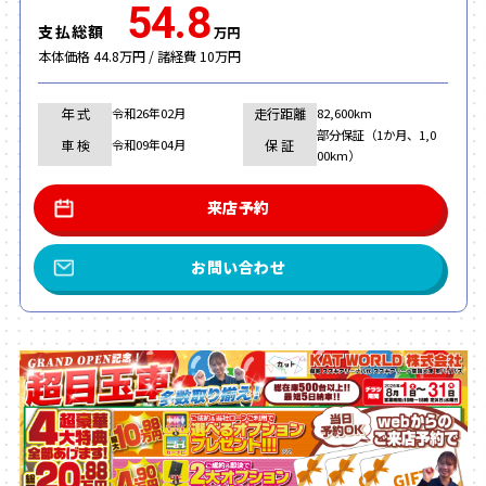
54.8
支払総額
万円
本体価格 44.8万円 / 諸経費 10万円
年 式
走行距離
令和26年02月
82,600km
部分保証（1か月、1,0
車 検
保 証
令和09年04月
00km）
来店予約
お問い合わせ