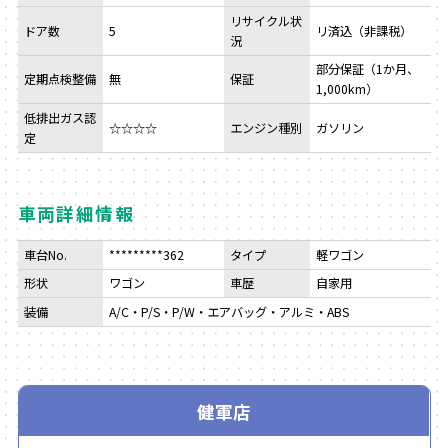
リサイクル状
ドア数
5
リ済込（非課税）
況
部分保証（1か月、
定期点検整備
無
保証
1,000km）
低排出ガス認
☆☆☆☆
エンジン種別
ガソリン
定
車両詳細情報
車台No.
*********362
タイプ
軽ワゴン
形状
ワゴン
車歴
自家用
装備
A/C・P/S・P/W・エアバッグ・アルミ・ABS
健軍店