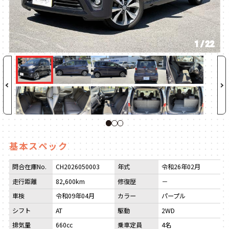
1
/
22
1
2
3
基本スペック
問合在庫No.
CH2026050003
年式
令和26年02月
走行距離
82,600km
修復歴
－
車検
令和09年04月
カラー
パープル
シフト
AT
駆動
2WD
排気量
660cc
乗車定員
4名