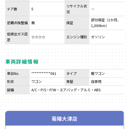
リサイクル状
ドア数
5
－
況
部分保証（1か月、
定期点検整備
無
保証
1,000km）
低排出ガス認
☆☆☆☆
エンジン種別
ガソリン
定
車両詳細情報
車台No.
***********061
タイプ
軽ワゴン
形状
ワゴン
車歴
自家用
装備
A/C・P/S・P/W・エアバッグ・アルミ・ABS
菊陽大津店