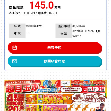
145.0
支払総額
万円
本体価格 135.0万円 / 諸経費 10万円
年 式
走行距離
令和01年12月
36,500km
部分保証（1か月、1,0
車 検
保 証
－
00km）
来店予約
お問い合わせ