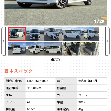
1
/
29
1
2
3
基本スペック
問合在庫No.
CH2026050005
年式
令和01年12月
走行距離
36,500km
修復歴
－
車検
－
カラー
パール
シフト
AT
駆動
2WD
排気量
660cc
乗車定員
4名