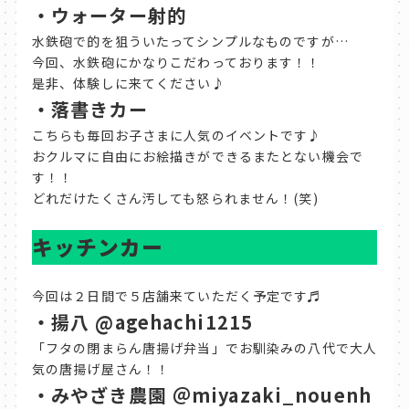
・ウォーター射的
水鉄砲で的を狙ういたってシンプルなものですが…
今回、水鉄砲にかなりこだわっております！！
是非、体験しに来てください♪
・落書きカー
こちらも毎回お子さまに人気のイベントです♪
おクルマに自由にお絵描きができるまたとない機会で
す！！
どれだけたくさん汚しても怒られません！(笑)
キッチンカー
今回は２日間で５店舗来ていただく予定です♬
・揚八 @agehachi1215
「フタの閉まらん唐揚げ弁当」でお馴染みの八代で大人
気の唐揚げ屋さん！！
・みやざき農園 ＠miyazaki_nouenh