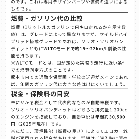
のです。これは専用デザインパーツや装備の違いによる
ものです。
燃費・ガソリン代の比較
燃費（1リットルのガソリンで何キロ走れるかを示す数
値）は、グレードによって異なりますが、マイルドハイ
ブリッド搭載グレードであれば、ソリオ・ソリオバン
ディットともに
WLTCモードで約19〜22km/L前後
の性
能を持ちます。
※WLTCモードとは、国が定めた実際の走行に近い条件
での燃費測定方式のことです。
熊本市内での通勤や保育園・学校の送迎がメインであれ
ば、年間のガソリン代に大きな差は出にくいでしょう。
税金・保険料の目安
車にかかる税金として代表的なものが
自動車税
です。
ソリオ・ソリオバンディットはどちらも排気量1,200cc
のエンジンを搭載しており、自動車税は
年間約30,500
円
（2025年現在）です。
※ただし、環境性能（燃費の良さ）によってエコカー減
税が適用される場合があります。詳細はご購入時に販売