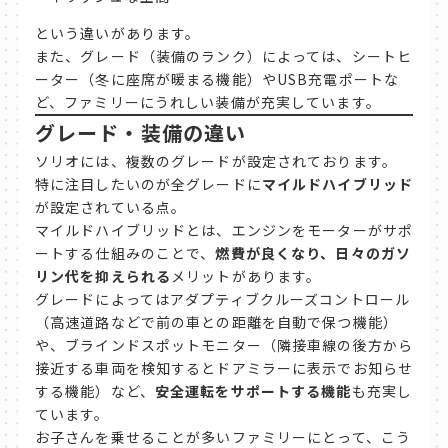
という違いがあります。
また、グレード（装備のランク）によっては、シートヒ
ーター（冬に座席が暖まる機能）やUSB充電ポートな
ど、ファミリーにうれしい装備が充実しています。
グレード・装備の違い
ソリオには、複数のグレードが設定されております。
特に注目したいのが全グレードに
マイルドハイブリッド
が設定されている点。
マイルドハイブリッドとは、エンジンをモーターがサポ
ートする仕組みのことで、
燃費が良くなり、日々のガソ
リン代を抑えられる
メリットがあります。
グレードによってはアダプティブクルーズコントロール
（高速道路などで前の車との距離を自動で保つ機能）
や、ブラインドスポットモニター（隣接車線の後方から
接近する車両を検知するとドアミラーに表示でお知らせ
する機能）など、
安全運転をサポートする機能
も充実し
ています。
お子さんを乗せることが多いファミリーにとって、こう