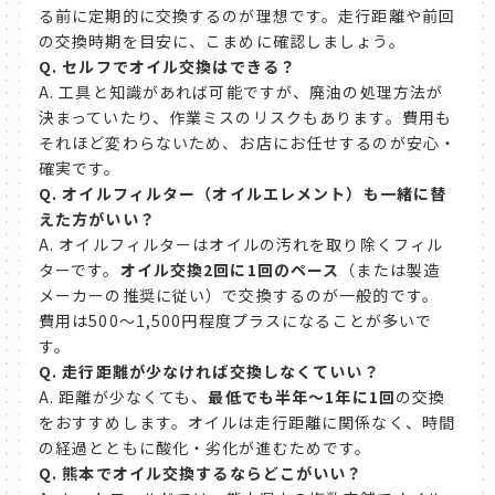
る前に定期的に交換するのが理想です。走行距離や前回
の交換時期を目安に、こまめに確認しましょう。
Q.
セルフでオイル交換はできる？
A. 工具と知識があれば可能ですが、廃油の処理方法が
決まっていたり、作業ミスのリスクもあります。費用も
それほど変わらないため、お店にお任せするのが安心・
確実です。
Q.
オイルフィルター（オイルエレメント）も一緒に替
えた方がいい？
A. オイルフィルターはオイルの汚れを取り除くフィル
ターです。
オイル交換2回に1回のペース
（または製造
メーカーの推奨に従い）で交換するのが一般的です。
費用は500〜1,500円程度プラスになることが多いで
す。
Q.
走行距離が少なければ交換しなくていい？
A. 距離が少なくても、
最低でも半年〜1年に1回
の交換
をおすすめします。オイルは走行距離に関係なく、時間
の経過とともに酸化・劣化が進むためです。
Q.
熊本でオイル交換するならどこがいい？