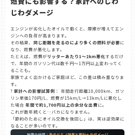
燃費にも影響する？家計へのじわ
じわダメージ
エンジンが劣化したオイルで動くと、摩擦が増えてエン
ジンへの負荷が高まります。
その結果、
同じ距離を走るのにより多くの燃料が必要
に
なり、燃費が悪化します。
たとえば、燃費が
リッターあたり1〜2km悪化
するだけ
で、年間のガソリン代は数千円〜1万円以上変わってく
ることも。
家族でよく出かけるご家庭ほど、この差は積み重なりま
す。
?
家計への影響試算例
： 年間走行距離10,000km、ガソ
リン単価170円/L、燃費が15km/L→13km/Lに悪化し
た場合
年間で約1,700円以上の余分な出費
に。
これが数年続くと…バカになりません。
「節約のためにオイル交換を後回し」は、実は逆効果に
なることが多いのです。