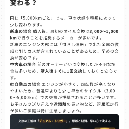
変わる？
同じ「5,000kmごと」でも、車の状態や種類によって
少し変わります。
新車の場合
購入後、最初のオイル交換は
3,000〜5,000
km
で行うことを推奨するメーカーが多いです。
新車のエンジン内部には「慣らし運転」で出た金属の微
細な削りカスが含まれていることがあるため、早めの交
換が安心です。
中古車の場合
前のオーナーがいつ交換したか不明な場
合も多いため、
購入後すぐに1回交換
しておくと安心で
す。
軽自動車の場合
エンジンが小さく、回転数が高くなり
やすいため、普通車よりも少し早めのサイクル（3,00
0〜5,000km）での交換が推奨されることが多いです。
お子さんの送り迎えや近距離の買い物など、短距離走行
が多いご家庭は特に注意しましょう。