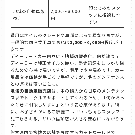
顔なじみのスタ
地域の自動車販
2,000〜8,000
ッフに相談しや
売店
円
すい
費用はオイルのグレードや車種によって異なりますが、
一般的な国産乗用車であれば
3,000〜6,000円程度
が目
安です。
ディーラー・カー用品店・地域の販売店、何が違う？
ディーラー
は純正オイルを使い、整備記録もしっかり残
るため安心感は高いですが、費用はやや高めです。
カー
用品店
は価格が手ごろで手軽ですが、他のメンテナンス
との連携は薄いことも。
地域の自動車販売店
は、車の購入から日常のメンテナン
スまでトータルでサポートしてくれるため、「何かあっ
たときに相談しやすい」という安心感があります。特
に、お子さんがいるご家庭では「いつも同じスタッフに
見てもらえる」という信頼感が大きな安心につながりま
す。
熊本県内で複数の店舗を展開する
カットワールド
で