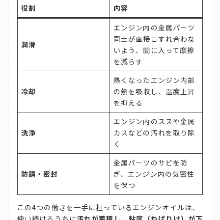
役割
内容
エンジン内の金属パーツ
同士が直接こすれ合わな
潤滑
いよう、間に入って摩擦
を減らす
熱くなったエンジン内部
冷却
の熱を吸収し、温度上昇
を抑える
エンジン内のススや金属
洗浄
カスなどの汚れを取り除
く
金属パーツのサビを防
防錆・密封
ぎ、エンジン内の気密性
を保つ
この4つの働きを一手に担っているエンジンオイルは、
使い続けるうちに
汚れが蓄積し、粘度（ねばりけ）が下