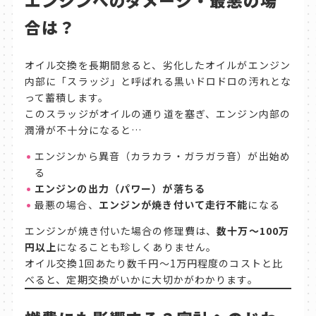
エンジンへのダメージ・最悪の場
合は？
オイル交換を長期間怠ると、劣化したオイルがエンジン
内部に「スラッジ」と呼ばれる黒いドロドロの汚れとな
って蓄積します。
このスラッジがオイルの通り道を塞ぎ、エンジン内部の
潤滑が不十分になると…
エンジンから異音（カラカラ・ガラガラ音）が出始め
る
エンジンの出力（パワー）が落ちる
最悪の場合、
エンジンが焼き付いて走行不能
になる
エンジンが焼き付いた場合の修理費は、
数十万〜100万
円以上
になることも珍しくありません。
オイル交換1回あたり数千円〜1万円程度のコストと比
べると、定期交換がいかに大切かがわかります。