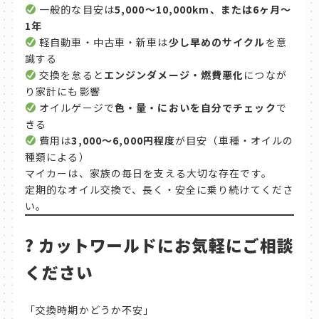
一般的な目安は
5,000〜10,000km、または6ヶ月〜
1年
軽自動車・中古車・新車は
少し早めのサイクル
を意
識する
交換を怠ると
エンジンダメージ・燃費悪化
につなが
り家計にも影響
オイルゲージで
色・量・においを自分でチェック
で
きる
費用は
3,000〜6,000円程度
が目安（車種・オイルの
種類による）
マイカーは、家族の毎日を支える大切な存在です。
定期的なオイル交換で、長く・安全に乗り続けてくださ
い。
?
カットワールドにお気軽にご相談
ください
「交換時期かどうか不安」