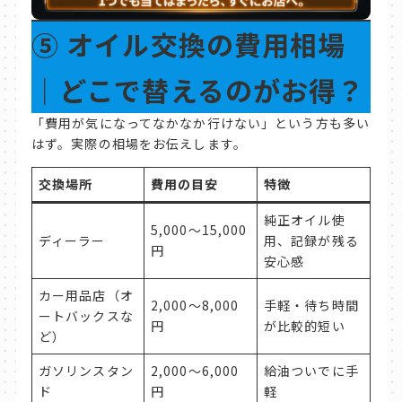
⑤
オイル交換の費用相場
｜どこで替えるのがお得？
「費用が気になってなかなか行けない」という方も多い
はず。実際の相場をお伝えします。
交換場所
費用の目安
特徴
純正オイル使
5,000〜15,000
ディーラー
用、記録が残る
円
安心感
カー用品店（オ
2,000〜8,000
手軽・待ち時間
ートバックスな
円
が比較的短い
ど）
ガソリンスタン
2,000〜6,000
給油ついでに手
ド
円
軽