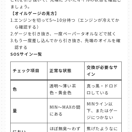
ましょう。
【オイルゲージの見方】
エンジンを切って5〜10分待つ（エンジンが冷えてか
ら確認する）
ゲージを引き抜き、一度ペーパータオルなどで拭く
もう一度差し込んでから引き抜き、先端のオイルを確
認する
SOS
サイン一覧
交換が必要なサ
チェック項目
正常な状態
イン
透明〜薄い茶
真っ黒・ドロド
色
色・黄金色
ロしている
MINライン以
MIN〜MAXの間
量
下、またはゲー
にある
ジにつかない
ほぼ無臭〜わず
焦げたようなに
におい