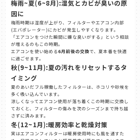
梅雨~夏(6~8月):湿気とカビが臭いの原
因に
梅雨時期は湿度が上がり、フィルターやエアコン内部
(エバポレーター)にカビが発生しやすくなります。
「エアコンをつけた瞬間に嫌な臭いがする」という相談
が増えるのもこの時期。
エアコンを使い始める
6月前後の交換
で、夏本番を快適
に過ごせます。
秋(9~11月):夏の汚れをリセットするタ
イミング
夏のあいだフル稼働したフィルターは、ホコリや砂埃を
多く吸い込んでいます。
涼しくなってエアコン使用が落ち着くこの時期に交換し
ておくと、フィルターの傷みを次のシーズンまで持ち越
さずに済みます。
冬(12~1月):暖房効率と乾燥対策
実はエアコンフィルターは暖房使用時にも風を通すた