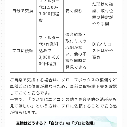
フィルター
た形状の確
代:1,500~
自分で交換
安く済む
認、取付位
3,000円程
置の特定が
度
やや手間
適合確認・
フィルター
取付ミスの
代+作業料
DIYよりコ
心配がな
プロに依頼
込みで
ストはやや
い、他の不
3,000~6,0
高め
調も同時に
00円程度
発見できる
ご自身で交換する場合は、グローブボックスの裏側など
車種ごとに位置が異なるため、事前に取扱説明書を確認
しておくと安心です。
一方で、「ついでにエアコンの効き具合や他の消耗品も
見てほしい」という方は、プロに依頼することで安心感
が得られます。