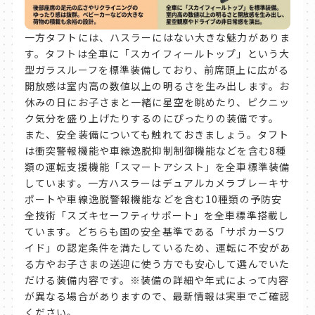
一方タフトには、ハスラーにはない大きな魅力がありま
す。タフトは全車に「スカイフィールトップ」という大
型ガラスルーフを標準装備しており、前席頭上に広がる
開放感は室内高の数値以上の明るさを生み出します。お
休みの日にお子さまと一緒に星空を眺めたり、ピクニッ
ク気分を盛り上げたりするのにぴったりの装備です。
また、安全装備についても触れておきましょう。タフト
は衝突警報機能や車線逸脱抑制制御機能などを含む8種
類の運転支援機能「スマートアシスト」を全車標準装備
しています。一方ハスラーはデュアルカメラブレーキサ
ポートや車線逸脱警報機能などを含む10種類の予防安
全技術「スズキセーフティサポート」を全車標準搭載し
ています。どちらも国の安全基準である「サポカーSワ
イド」の認定条件を満たしているため、運転に不安があ
る方やお子さまの送迎に使う方でも安心して選んでいた
だける装備内容です。※装備の詳細や年式によって内容
が異なる場合がありますので、最新情報は実車でご確認
ください。